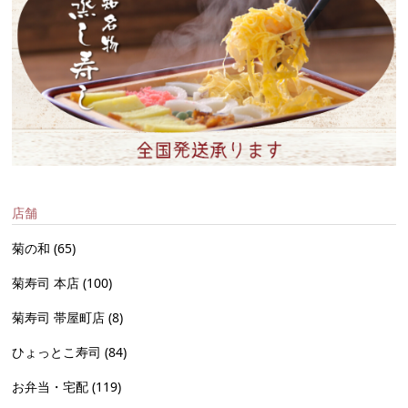
店舗
菊の和
(65)
菊寿司 本店
(100)
菊寿司 帯屋町店
(8)
ひょっとこ寿司
(84)
お弁当・宅配
(119)