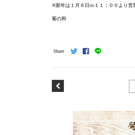
※新年は１月６日㈮１１：００より営
菊の和
Share