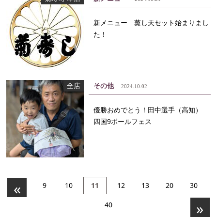
新メニュー 蒸し天セット始まりまし
た！
全店
その他
2024.10.02
優勝おめでとう！田中選手（高知）
四国9ボールフェス
«
9
10
11
12
13
20
30
»
40