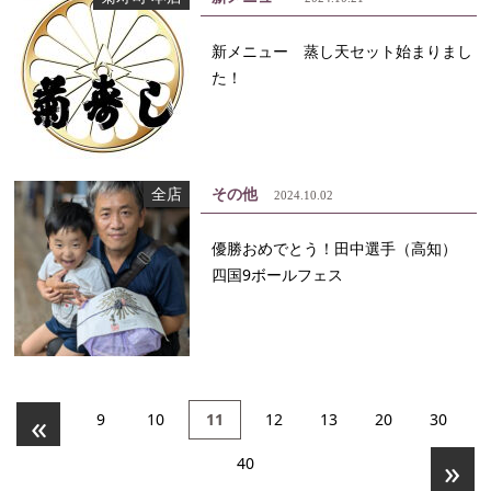
新メニュー 蒸し天セット始まりまし
た！
全店
その他
2024.10.02
優勝おめでとう！田中選手（高知）
四国9ボールフェス
«
9
10
11
12
13
20
30
»
40