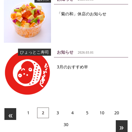
「菊の和」休店のお知らせ
ひょっとこ寿司
お知らせ
2026.03.01
3月のおすすめ🌸
«
1
2
3
4
5
10
20
»
30