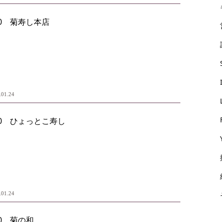
20 菊寿し本店
.01.24
20 ひょっとこ寿し
.01.24
0 菊の和