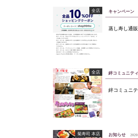
全店
キャンペーン
蒸し寿し通販
全店
絆コミュニテ
絆コミュニテ
菊寿司 本店
お知らせ
2020