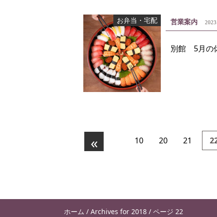
お弁当・宅配
営業案内
2023
別館 5月の
«
10
20
21
2
ホーム
/
Archives for 2018
/
ページ 22