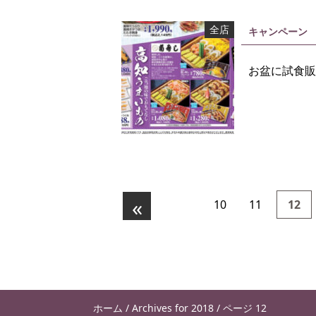
全店
キャンペーン
お盆に試食販
«
10
11
12
ホーム
/
Archives for 2018
/
ページ 12